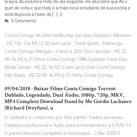
braços da sedutora Holly. No dia seguinte, ele descobre que Ali o
quer de volta e que Holly é a mais nova estudante de sua escola e
está disposta a fazer de […]
9 Comments
Conta Comigo 4k Ultra Hd Blu Ray (lacrado Dublado) Wheaton
. R$ 150. 12x R$ 12 50 sem juros . Frete grátis . Flamengo:
Conte Comigo Mengao - Carioca 2007 Dvd Lacrado . R$ 22
99. 4x R$ 6 21 Filme Conta Comigo 1986 Dublado Frete Fixo .
Minas Gerais . R$ 25. 5x R$ 5 sem juros Dvd Conta Comigo .
São Paulo . R$ 22 99. 4x R$ 6 21 Filme Conta Comigo
09/04/2018 · Baixar Filme Conta Comigo Torrent
Dublado, Legendado, Dual Áudio, 1080p, 720p, MKV,
MP4 Completo Download Stand by Me Gordie Lachance
(Richard Dreyfuss), u
O cadastro é composto por três partes: Dados pessoais;.
Cadastro profissional e Ação para enfrentamento à COVID-19.
O preenchimento completo é necessário 2 Abr 2020 O