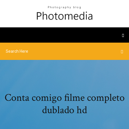
Conta comigo filme completo
dublado hd