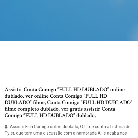
Assistir Conta Comigo ”FULL HD DUBLADO” online
dublado, ver online Conta Comigo ”FULL HD
DUBLADO” filme, Conta Comigo ”FULL HD DUBLADO”
filme completo dublado, ver gratis assistir Conta
Comigo ”FULL HD DUBLADO” dublado,
Assistir Fica Comigo online dublado, O filme conta a história de
Tyler, que tem uma discussão com a namorada Ali e acaba nos