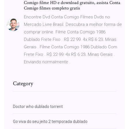
Comigo filme HD e download gratuito, assista Conta
Comigo filmes completo gratis
Encontre Dvd Conta Comigo Filmes Dvds no
Mercado Livre Brasil. Descubra a melhor forma de
comprar online. Filme Conta Comigo 1986
Dublado Frete Fixo . R$ 22 99. 4x R$ 6 23. Minas
Gerais . Filme Conta Comigo 1986 Dublado Com
Frete Fixo . R$ 22 99. 4x R$ 6 23. Minas Gerais .
Enviando normalmente .
Category
Doctor who dublado torrent
Go viva do seu jeito 2 temporada dublado