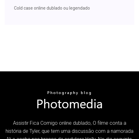
Cold case online dublado ou legendado
Assistir Fica Comigo online dublado, O filme conta a
história de Tyler, que tem uma discussão com a namorada