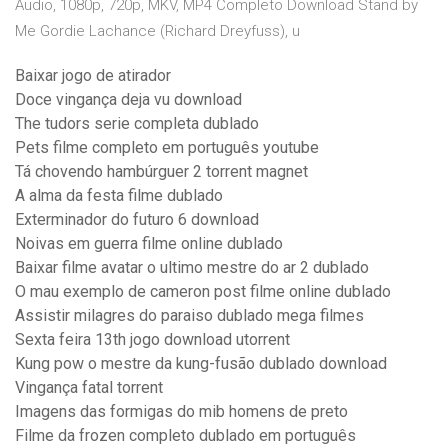
Áudio, 1080p, 720p, MKV, MP4 Completo Download Stand by
Me Gordie Lachance (Richard Dreyfuss), u
Baixar jogo de atirador
Doce vingança deja vu download
The tudors serie completa dublado
Pets filme completo em português youtube
Tá chovendo hambúrguer 2 torrent magnet
A alma da festa filme dublado
Exterminador do futuro 6 download
Noivas em guerra filme online dublado
Baixar filme avatar o ultimo mestre do ar 2 dublado
O mau exemplo de cameron post filme online dublado
Assistir milagres do paraiso dublado mega filmes
Sexta feira 13th jogo download utorrent
Kung pow o mestre da kung-fusão dublado download
Vingança fatal torrent
Imagens das formigas do mib homens de preto
Filme da frozen completo dublado em português